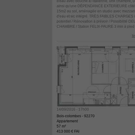
d'eau avec douche à l'italienne, une chambre, 
ainsi qu'une DÉPENDANCE EXTERIEURE côté 
15m2 au sol, aménagée en studio avec mezzani
d'eau et wc intégré. TRÈS FAIBLES CHARGES / 
potentiel / Rénovation à prévoir / Possibilité 
CHAMBRE / Station FELIX-FAURE 3 min à pied
li
14/09/2016 - 17h00
Bois-colombes - 92270
Appartement
57 m²
413 000 € FAI