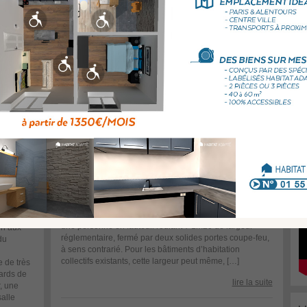
13/06/2016 - 10h57
En
CARTE MOBILITÉ INCLUSION : LA FIN DES
ou
AUTRES CARTES !
La carte « mobilité inclusion » annoncée par le Président
de la République lors de la Conférence nationale du
handicap de décembre 2014, sera disponible à partir du
premier janvier 2017. Elle se substituera aux cartes dites
« de stationnement », « de priorité » et « d’invalidité »
tout en maintenant les droits des personnes. L’objectif
est de raccourcir nettement le délai […]
lire la suite
Ha
Fr
13/06/2016 - 10h55
VICTOIRE POUR L’ACCESSIBILITÉ, DES SAS
DE PARKING ÉLARGIS !
Imaginez un incendie dans le parking d’un immeuble…
Heureusement, il est séparé des parties communes par
un sas. Mais que se passe-t-il si, dans ce sas, circule
-
une personne en fauteuil roulant ? 1m20 de largeur
en aux
réglementaire, fermé par deux solides portes coupe-feu,
du
à sens contrarié. Pour les bâtiments d’habitation
collectifs existants, cette largeur peut même, […]
de très
ards de
lire la suite
, une
alle