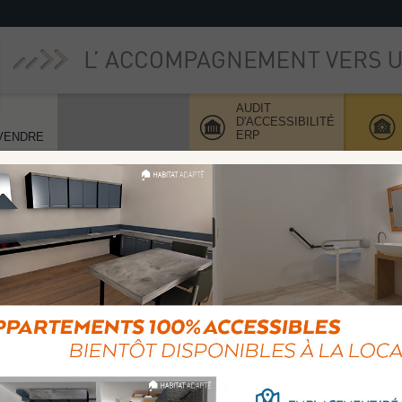
AUDIT
D'ACCESSIBILITÉ
ERP
VENDRE
BILITÉ
FORME ?
ibilité de votre établissement.
s préconisons des solutions
ux, alliant vos problématiques
ACTUALITÉS
U