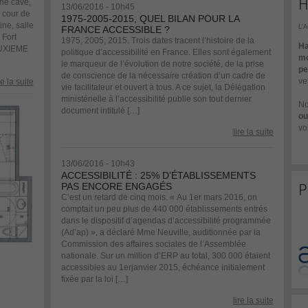
H
une cave,
13/06/2016 - 10h45
cour de
1975-2005-2015, QUEL BILAN POUR LA
ne, salle
L'
FRANCE ACCESSIBLE ?
Fort
1975, 2005, 2015. Trois dates tracent l’histoire de la
Ha
DEUXIEME
politique d’accessibilité en France. Elles sont également
mo
le marqueur de l’évolution de notre société, de la prise
pe
de conscience de la nécessaire création d’un cadre de
ve
re la suite
vie facilitateur et ouvert à tous. A ce sujet, la Délégation
ministérielle à l’accessibilité publie son tout dernier
No
document intitulé […]
ou
vo
lire la suite
13/06/2016 - 10h43
ACCESSIBILITÉ : 25% D’ÉTABLISSEMENTS
PAS ENCORE ENGAGÉS
P
C’est un retard de cinq mois. « Au 1er mars 2016, on
comptait un peu plus de 440 000 établissements entrés
dans le dispositif d’agendas d’accessibilité programmée
(Ad’ap) », a déclaré Mme Neuville, auditionnée par la
Commission des affaires sociales de l’Assemblée
nationale. Sur un million d’ERP au total, 300 000 étaient
accessibles au 1erjanvier 2015, échéance initialement
fixée par la loi […]
lire la suite