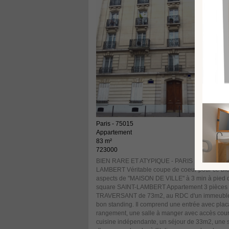
Paris - 75015
Appartement
83 m²
723000
BIEN RARE ET ATYPIQUE - PARIS 15E - SAINT
LAMBERT Véritable coupe de coeur pour ce bi
aspects de "MAISON DE VILLE" à 3 min à pied 
square SAINT-LAMBERT Appartement 3 pièces
TRAVERSANT de 73m2, au RDC d'un immeuble 
bon standing. Il comprend une entrée avec plac
rangement, une salle à manger avec accès cour
cuisine indépendante, un séjour de 33m2, une s