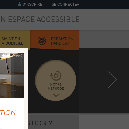
S'INSCRIRE
SE CONNECTER
MAINTIEN
FORMATION
À DOMICILE
HANDICAP
NE QUESTION ?