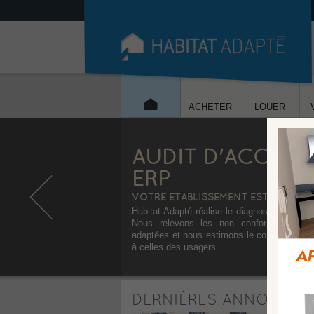
ACHETER
LOUER
AUDIT D'ACCESSI
ERP
VOTRE ÉTABLISSEMENT EST-IL CON
Habitat Adapté réalise le diagnostic d’access
Nous relevons les non conformités, nou
adaptées et nous estimons le coût des trava
à celles des usagers.
DERNIÈRES ANNONCES