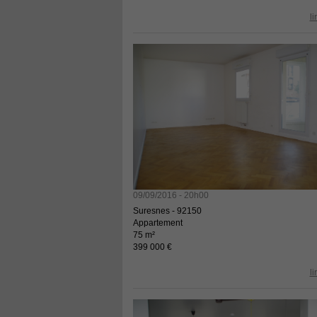
li
09/09/2016 - 20h00
Suresnes - 92150
Appartement
75 m²
399 000 €
li