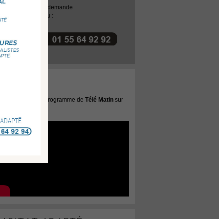
voyez-nous votre demande
 contactez-nous au :
OU
TV
bitat Adapté
au programme de
Télé Matin
sur
ance 2